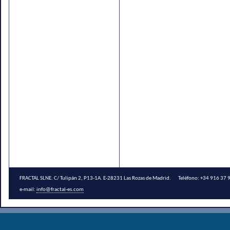
FRACTAL SLNE. C/ Tulipán 2, P13-1A. E-28231 Las Rozas de Madrid. Teléfono: +34 916 3
e-mail:
info@fractal-es.com