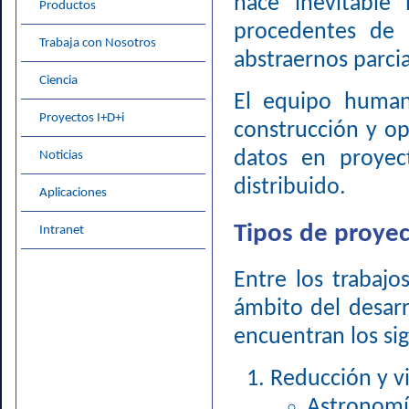
hace inevitable 
Productos
procedentes de 
Trabaja con Nosotros
abstraernos parci
Ciencia
El equipo hum
Proyectos I+D+i
construcción y o
datos en proyect
Noticias
distribuido.
Aplicaciones
Tipos de proyec
Intranet
Entre los trabaj
ámbito del desarr
encuentran los si
Reducción y vi
Astronom