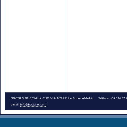
FRACTAL SLNE. C/ Tulipán 2, P13-1A. E-28231 Las Rozas de Madrid. Teléfono: +34 916 3
e-mail:
info@fractal-es.com