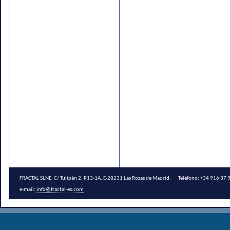
FRACTAL SLNE. C/ Tulipán 2, P13-1A. E-28231 Las Rozas de Madrid. Teléfono: +34 916 3
e-mail:
info@fractal-es.com